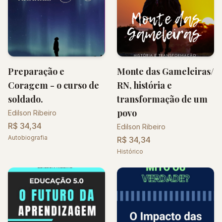
Preparação e
Monte das Gameleiras/
Coragem - o curso de
RN, história e
soldado.
transformação de um
povo
Edilson Ribeiro
R$ 34,34
Edilson Ribeiro
Autobiografia
R$ 34,34
Histórico