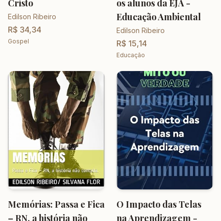
Cristo
os alunos da EJA -
Educação Ambiental
Edilson Ribeiro
R$ 34,34
Edilson Ribeiro
Gospel
R$ 15,14
Educação
Memórias: Passa e Fica
O Impacto das Telas
– RN, a história não
na Aprendizagem -